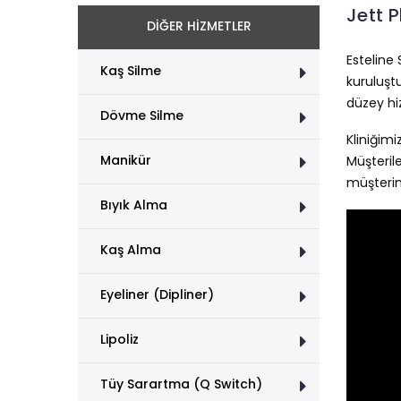
Jett 
DİĞER HİZMETLER
Esteline 
Kaş Silme
kuruluşt
düzey hi
Dövme Silme
Kliniğim
Manikür
Müşterile
müşterim
Bıyık Alma
Kaş Alma
Eyeliner (Dipliner)
Lipoliz
Tüy Sarartma (Q Switch)