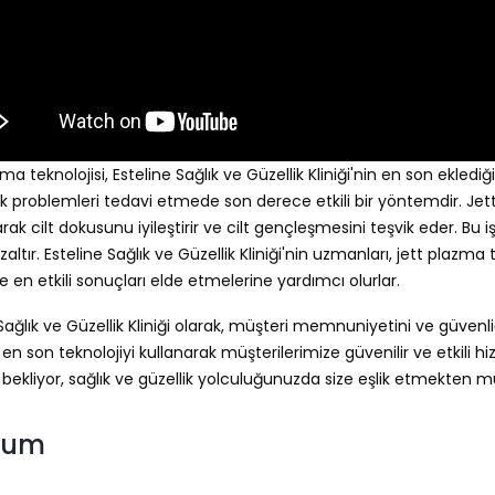
ma teknolojisi, Esteline Sağlık ve Güzellik Kliniği'nin en son eklediği
k problemleri tedavi etmede son derece etkili bir yöntemdir. Jett 
k cilt dokusunu iyileştirir ve cilt gençleşmesini teşvik eder. Bu işlem, c
azaltır. Esteline Sağlık ve Güzellik Kliniği'nin uzmanları, jett plazma
e en etkili sonuçları elde etmelerine yardımcı olurlar.
 Sağlık ve Güzellik Kliniği olarak, müşteri memnuniyetini ve güve
 en son teknolojiyi kullanarak müşterilerimize güvenilir ve etkili hi
e bekliyor, sağlık ve güzellik yolculuğunuzda size eşlik etmekten m
rum