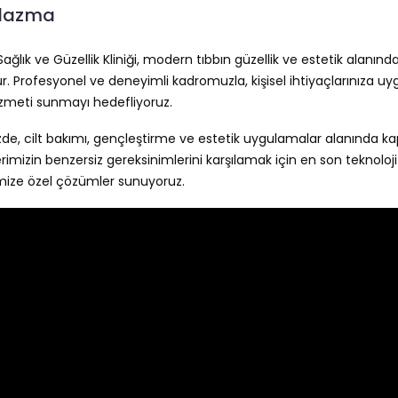
Plazma
Sağlık ve Güzellik Kliniği, modern tıbbın güzellik ve estetik alanınd
ur. Profesyonel ve deneyimli kadromuzla, kişisel ihtiyaçlarınıza u
zmeti sunmayı hedefliyoruz.
izde, cilt bakımı, gençleştirme ve estetik uygulamalar alanında k
rimizin benzersiz gereksinimlerini karşılamak için en son teknoloji
ize özel çözümler sunuyoruz.