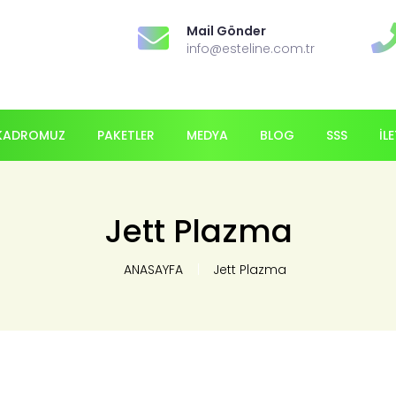
Mail Gönder
info@esteline.com.tr
KADROMUZ
PAKETLER
MEDYA
BLOG
SSS
İL
Jett Plazma
ANASAYFA
Jett Plazma