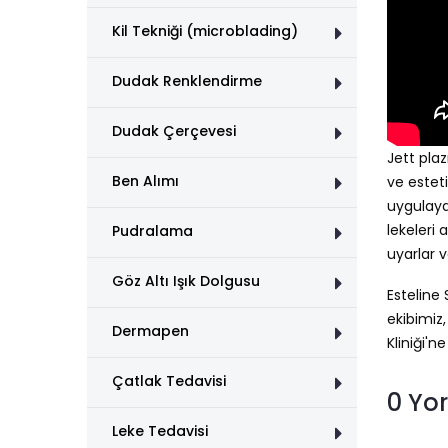
Kil Tekniği (microblading)
Dudak Renklendirme
Dudak Çerçevesi
Jett plaz
Ben Alımı
ve esteti
uygulayara
lekeleri 
Pudralama
uyarlar v
Göz Altı Işık Dolgusu
Esteline
ekibimiz,
Dermapen
Kliniği'n
Çatlak Tedavisi
0 Yo
Leke Tedavisi