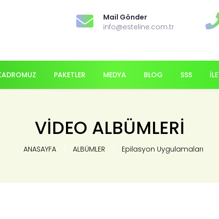
Mail Gönder
info@esteline.com.tr
KADROMUZ
PAKETLER
MEDYA
BLOG
SSS
İL
VİDEO ALBÜMLERİ
ANASAYFA
ALBÜMLER
Epilasyon Uygulamaları